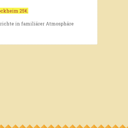
ockheim 25€.
richte in familiärer Atmosphäre