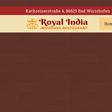
#@#
Kathreinerstraße 4, 86825 Bad Wörishofen
Ho