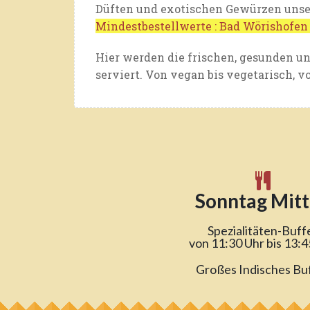
Düften und exotischen Gewürzen unse
Mindestbestellwerte : Bad Wörishofen
Hier werden die frischen, gesunden u
serviert. Von vegan bis vegetarisch, von
Sonntag Mit
Spezialitäten-Buff
von 11:30 Uhr bis 13:4
Großes Indisches Bu