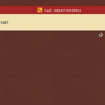
Call : 08247/9925911
takt